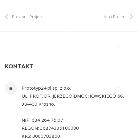
r
E
Previous Project
Next Project
s
c
o
r
t
b
KONTAKT
e
y
Prototyp24.pl sp. z o.o.
l
UL. PROF. DR. JERZEGO DMOCHOWSKIEGO 68,
i
38-400 Krosno,
k
d
NIP: 684 264 75 67
u
REGON: 36874335100000
z
KRS: 0000703860