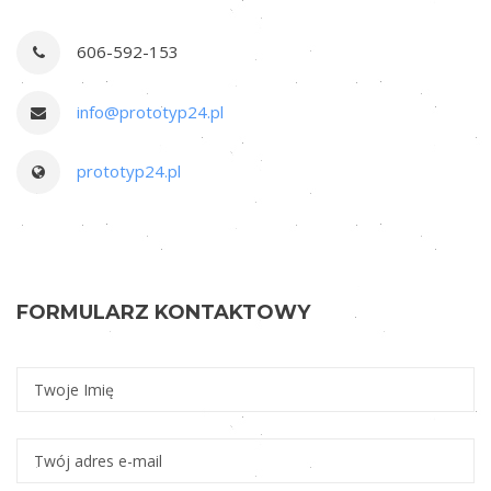
u
E
606-592-153
s
c
info@prototyp24.pl
o
r
prototyp24.pl
t
FORMULARZ KONTAKTOWY